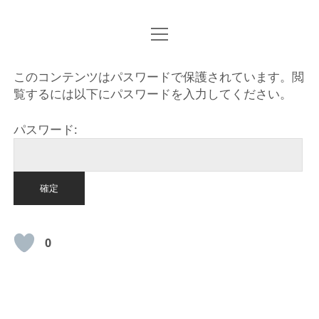
o
HOME
p
e
n
このコンテンツはパスワードで保護されています。閲
m
e
覧するには以下にパスワードを入力してください。
n
u
パスワード:
0