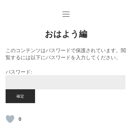
o
HOME
p
e
n
おはよう編
m
e
n
u
このコンテンツはパスワードで保護されています。閲
覧するには以下にパスワードを入力してください。
パスワード:
0